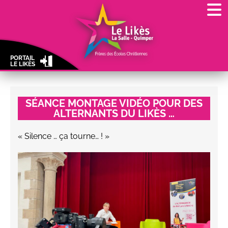
PORTAIL
LE LIKÈS
SÉANCE MONTAGE VIDÉO POUR DES
ALTERNANTS DU LIKÈS …
« Silence … ça tourne… ! »